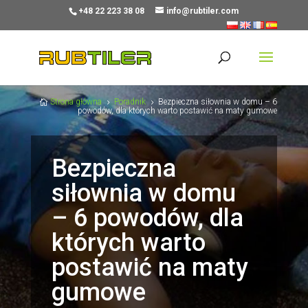
+48 22 223 38 08
info@rubtiler.com
Strona główna
Poradnik
Bezpieczna siłownia w domu – 6

5
5
powodów, dla których warto postawić na maty gumowe
Bezpieczna
siłownia w domu
– 6 powodów, dla
których warto
postawić na maty
gumowe